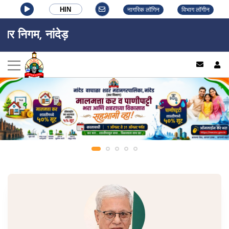
HIN
नागरिक लॉगिन
विभाग लॉगीन
िगम, नांदेड़
log