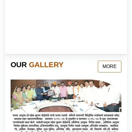
Amount Due: ₹42052056.73
PAY NOW
4. मख्याध्यापक नृसिंह विद्या मदींर
PIN: 4010101784
Amount Due: ₹30728010.66
PAY NOW
OUR
GALLERY
MORE