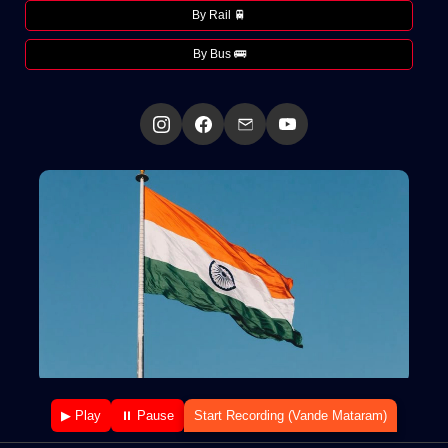
By Rail 🚆
By Bus 🚌
▶ Play
⏸ Pause
Start Recording (Vande Mataram)