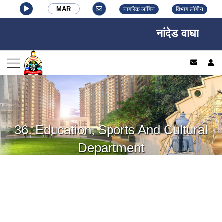
MAR
नागरिक लॉगिन
विभाग लॉगीन
नांदेड वाघाळा शह
log
36. Education, Sports And Cultural
Department