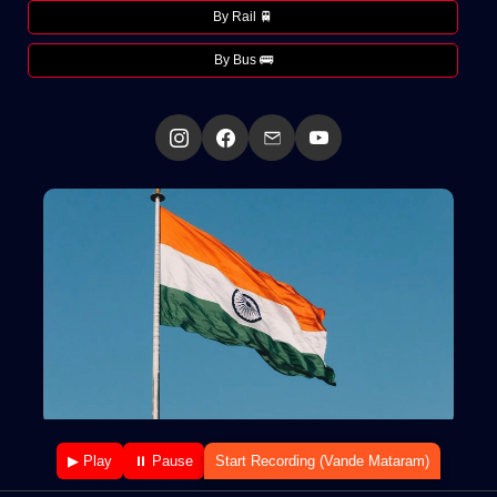
By Rail 🚆
By Bus 🚌
▶ Play
⏸ Pause
Start Recording (Vande Mataram)