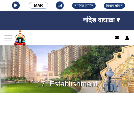
MAR
नागरिक लॉगिन
विभाग लॉगीन
नांदेड वाघाळा शहर मह
log
17. Establishment