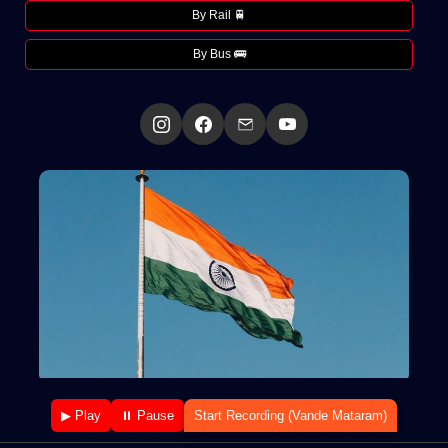
By Rail 🚆
By Bus 🚌
▶ Play
⏸ Pause
Start Recording (Vande Mataram)