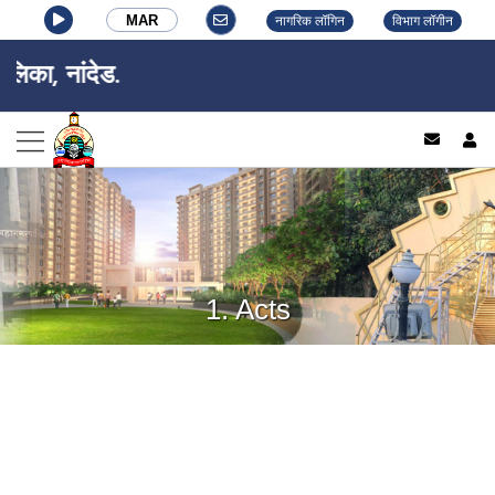
MAR
नागरिक लॉगिन
विभाग लॉगीन
िका, नांदेड.
log
1. Acts