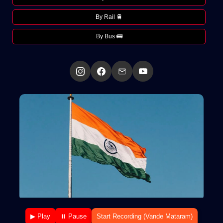
By Rail 🚆
By Bus 🚌
▶ Play
⏸ Pause
Start Recording (Vande Mataram)