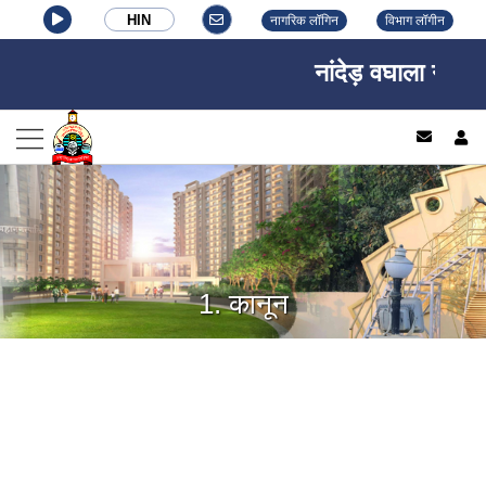
HIN
नागरिक लॉगिन
विभाग लॉगीन
नांदेड़ वघाला नगर नि
log
1. कानून