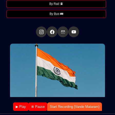
By Rail 🚆
By Bus 🚌
▶ Play
⏸ Pause
Start Recording (Vande Mataram)