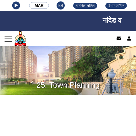
MAR
नागरिक लॉगिन
विभाग लॉगीन
नांदेड वाघाळा
log
25. Town Planning