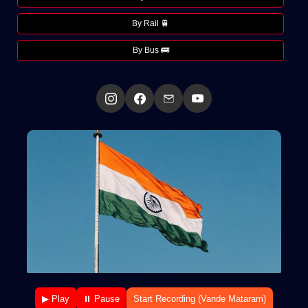
By Rail 🚆
By Bus 🚌
▶ Play
⏸ Pause
Start Recording (Vande Mataram)