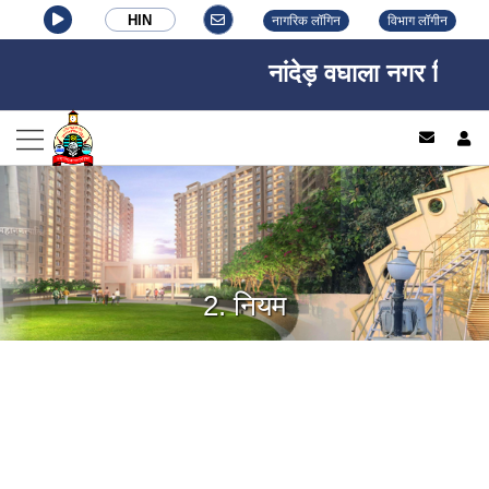
HIN
नागरिक लॉगिन
विभाग लॉगीन
नांदेड़ वघाला नगर निगम, ना
log
2. नियम