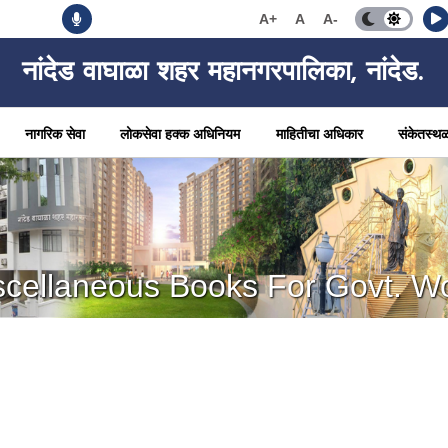
A+
A
A-
नांदेड वाघाळा शहर महानगरपालिका, नांदेड.
नागरिक सेवा
लोकसेवा हक्क अधिनियम
माहितीचा अधिकार
संकेतस्थ
scellaneous Books For Govt. W