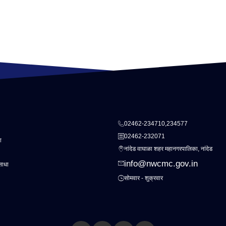
02462-234710,234577
02462-232071
ा
नांदेड वाघाळा शहर महानगरपालिका, नांदेड
info@nwcmc.gov.in
साधा
सोमवार - शुक्रवार