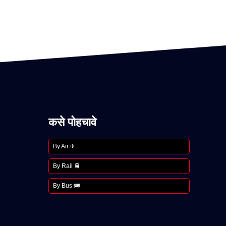
कसे पोहचावे
By Air ✈
By Rail 🚆
By Bus 🚌