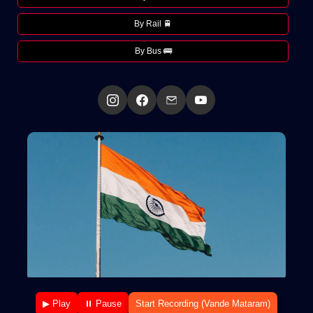
By Rail 🚆
By Bus 🚌
▶ Play
⏸ Pause
Start Recording (Vande Mataram)