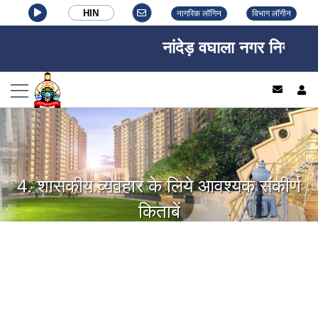
HIN
नागरिक लॉगिन
विभाग लॉगीन
नांदेड़ वघाला नगर निगम, नांद
log
4. शासकीय व्यवहार के लिये आवश्यक संकीर्ण
किताबें