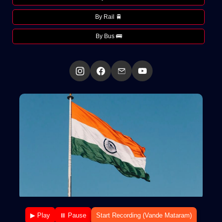
By Rail 🚆
By Bus 🚌
▶ Play
⏸ Pause
Start Recording (Vande Mataram)