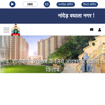
HIN
नागरिक लॉगिन
विभाग लॉगीन
नांदेड़ वघाला नगर निगम, ना
log
4. शासकीय व्यवहार के लिये आवश्यक संकीर्ण
किताबें