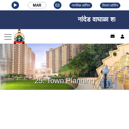
MAR
नागरिक लॉगिन
विभाग लॉगीन
नांदेड वाघाळा शहर महा
log
25. Town Planning