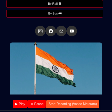
By Rail 🚆
By Bus 🚌
▶ Play
⏸ Pause
Start Recording (Vande Mataram)