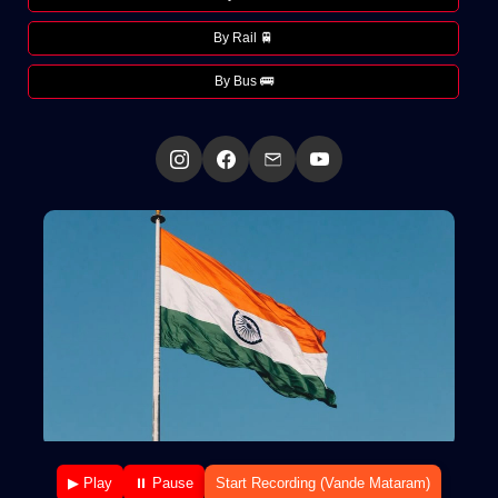
By Rail 🚆
By Bus 🚌
▶ Play
⏸ Pause
Start Recording (Vande Mataram)