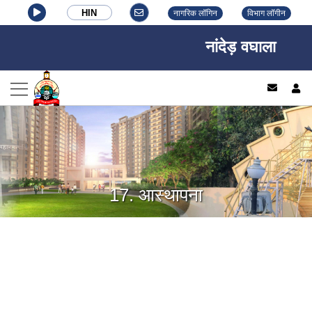
HIN
नागरिक लॉगिन
विभाग लॉगीन
नांदेड़ वघाला नगर नि
log
17. आस्थापना