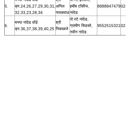
5.
क्र.24,26,27,29,30,31,
अनिल
हबीब टॉकीज,
8888847479
0246
32,33,23,28,34
गायकवाड
नांदेड.
पो.स्टे.नांदेड,
मनपा नांदेड वॉर्ड
श्री
6.
ग्रामीण सिडको,
9552515321
0246
क्र.36,37,38,39,40,25
निकाळजे
नवीन नांदेड.