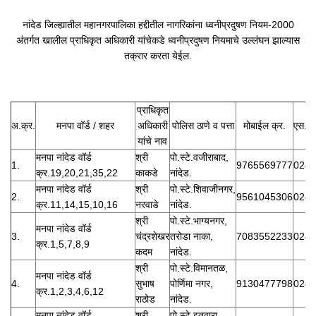
नांदेड जिल्ह्यातील महानगरपालिका हद्दीतील नागरिकांना ध्वनीप्रदुषण नियम-2000
अंतर्गत खालील प्राधिकृत अधिकारी यांचेकडे ध्वनीप्रदुषण नियमाचे उल्लंघन झाल्यास
तक्रार करता येईल.
प्राधिकृत
अ.क्र.
मनपा वॉर्ड / शहर
अधिकारी
पोलिस ठाणे व पत्ता
मोबाईल क्र.
एस.टी
यांचे नाव
मनपा नांदेड वॉर्ड
श्री
पो.स्टे.वजीराबाद,
1.
9765569777
0246
क्र.19,20,21,35,22
काकडे
नांदेड.
मनपा नांदेड वॉर्ड
श्री
पो.स्टे.शिवाजीनगर,
2.
9561045306
0246
क्र.11,14,15,10,16
नरवाडे
नांदेड.
श्री
पो.स्टे.भाग्यनगर,
मनपा नांदेड वॉर्ड
3.
चंद्रशेखर
तरोडा नाका,
7083552233
0246
क्र.1,5,7,8,9
कदम
नांदेड.
श्री
पो.स्टे.विमानतळ,
मनपा नांदेड वॉर्ड
4.
सुभाष
पोर्णिमा नगर,
9130477798
0246
क्र.1,2,3,4,6,12
राठोड
नांदेड.
मनपा नांदेड वॉर्ड
श्री
पो.स्टे.इतवारा,