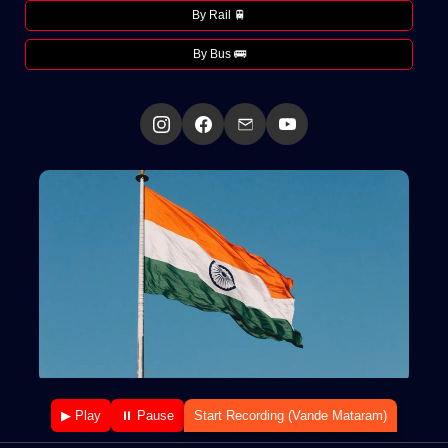
By Rail 🚆
By Bus 🚌
▶ Play
⏸ Pause
Start Recording (Vande Mataram)