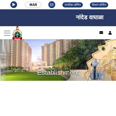
MAR
नागरिक लॉगिन
विभाग लॉगीन
नांदेड वाघाळा शहर म
log
Establishment