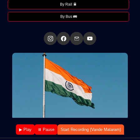
By Rail 🚆
By Bus 🚌
▶ Play
⏸ Pause
Start Recording (Vande Mataram)