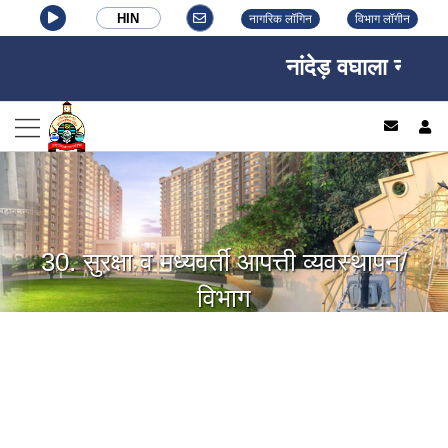
HIN
नागरिक लॉगिन
विभाग लॉगीन
नांदेड़ वघाला नगर निग
log
30. सुरक्षा व मध्यवर्ती आपत्ती व्यवस्थापन/
विभाग