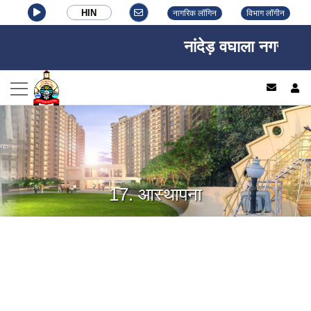
HIN
नागरिक लॉगिन
विभाग लॉगीन
नांदेड़ वघाला नगर निगम,
log
17. आस्थापना