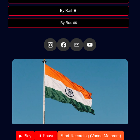
By Rail 🚆
By Bus 🚌
▶ Play
⏸ Pause
Start Recording (Vande Mataram)