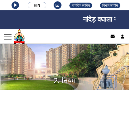
HIN
नागरिक लॉगिन
विभाग लॉगीन
नांदेड़ वघाला नगर निग
log
2. नियम