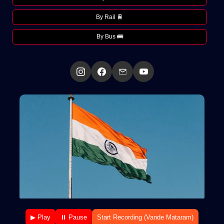
By Rail 🚆
By Bus 🚌
▶ Play
⏸ Pause
Start Recording (Vande Mataram)