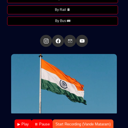
By Rail 🚆
By Bus 🚌
▶ Play
⏸ Pause
Start Recording (Vande Mataram)