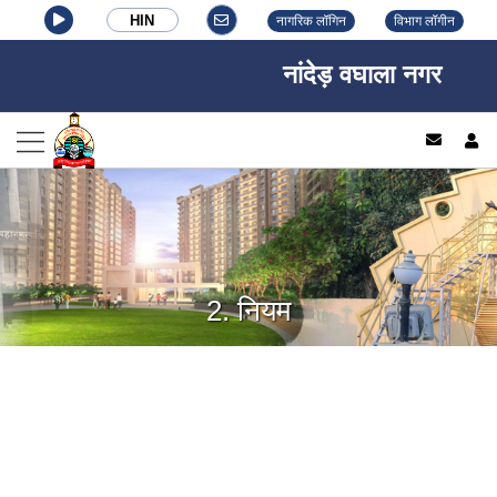
HIN
नागरिक लॉगिन
विभाग लॉगीन
नांदेड़ वघाला नगर निगम, न
log
2. नियम