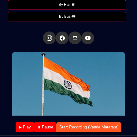
By Rail 🚆
By Bus 🚌
▶ Play
⏸ Pause
Start Recording (Vande Mataram)