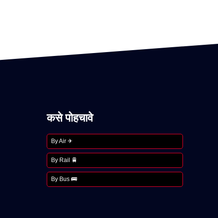
कसे पोहचावे
By Air ✈
By Rail 🚆
By Bus 🚌