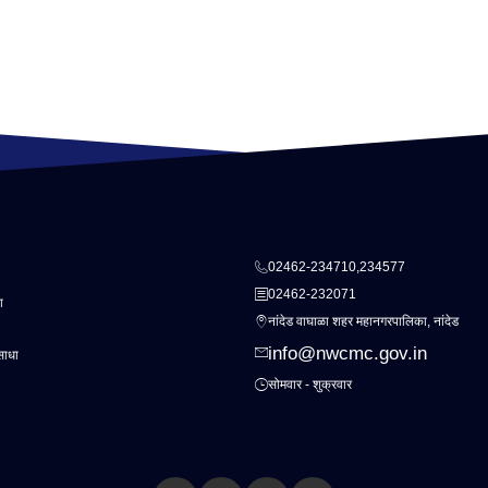
02462-234710,234577
02462-232071
ा
नांदेड वाघाळा शहर महानगरपालिका, नांदेड
info@nwcmc.gov.in
साधा
सोमवार - शुक्रवार