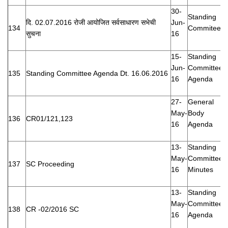
30-
Standing
दि. 02.07.2016 रोजी आयोजित सर्वसाधारण सभेची
Jun-
134
Commitee
सुचना
16
15-
Standing
Jun-
Committee
135
Standing Committee Agenda Dt. 16.06.2016
16
Agenda
27-
General
May-
Body
136
CR01/121,123
16
Agenda
13-
Standing
May-
Committee
137
SC Proceeding
16
Minutes
13-
Standing
May-
Committee
138
CR -02/2016 SC
16
Agenda