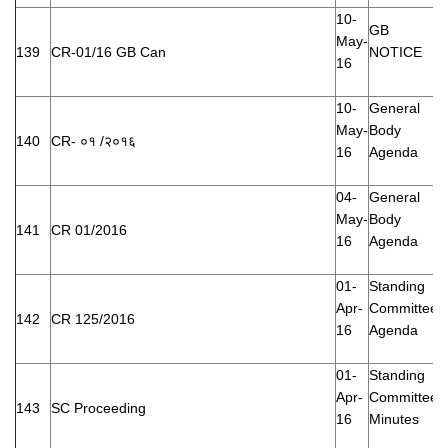
10-
GB
May-
139
CR-01/16 GB Can
NOTICE
16
10-
General
May-
Body
140
CR- ०१ /२०१६
16
Agenda
04-
General
May-
Body
141
CR 01/2016
16
Agenda
01-
Standing
Apr-
Committee
142
CR 125/2016
16
Agenda
01-
Standing
Apr-
Committee
143
SC Proceeding
16
Minutes