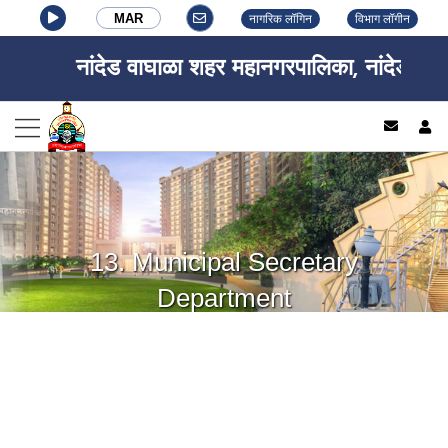
MAR
नागरिक लॉगिन
विभाग लॉगीन
नांदेड वाघाळा शहर महानगरपालिका, नांदेड.
log
13. Municipal Secretary
Department