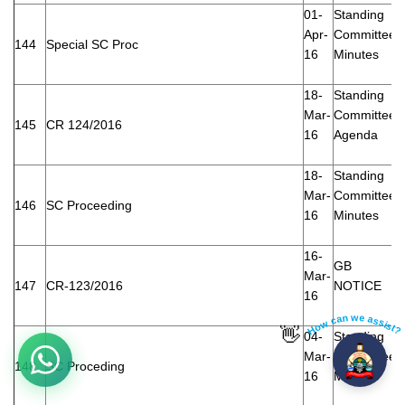
01-
Standing
Apr-
Committee
144
Special SC Proc
16
Minutes
18-
Standing
Mar-
Committee
145
CR 124/2016
16
Agenda
18-
Standing
Mar-
Committee
146
SC Proceeding
16
Minutes
16-
GB
Mar-
147
CR-123/2016
NOTICE
16
How can we assist?
👋
04-
Standing
Mar-
Committee
148
SC Proceding
16
Minutes