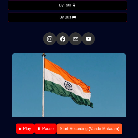
By Rail 🚆
By Bus 🚌
▶ Play
⏸ Pause
Start Recording (Vande Mataram)