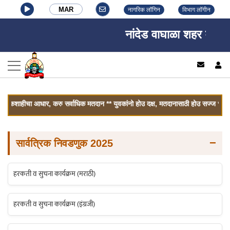
MAR
नागरिक लॉगिन
विभाग लॉगीन
नांदेड वाघाळा शहर महानगरप
log
कशाहीचा आधार, करु सर्वाधिक मतदान ** युवकांनो होउ दक्ष, मतदानासाठी होउ सज्ज ** निर्भय
−
सार्वत्रिक निवडणुक 2025
हरकती व सुचना कार्यक्रम (मराठी)
हरकती व सुचना कार्यक्रम (इंग्रजी)