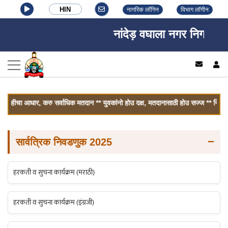
HIN
नागरिक लॉगिन
विभाग लॉगीन
नांदेड़ वघाला नगर निगम, नांदे
log
हीचा आधार, करु सर्वाधिक मतदान ** युवकांनो होउ दक्ष, मतदानासाठी होउ सज्ज ** निर्भय मत
−
सार्वत्रिक निवडणुक 2025
हरकती व सुचना कार्यक्रम (मराठी)
हरकती व सुचना कार्यक्रम (इंग्रजी)