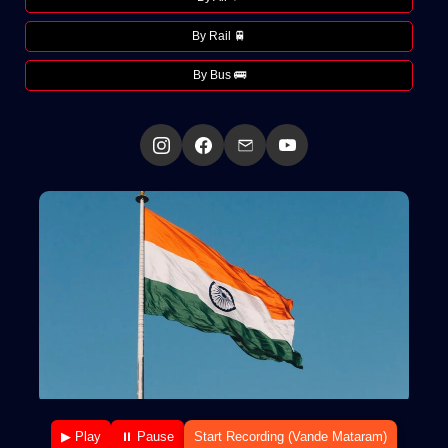
By Rail 🚆
By Bus 🚌
▶ Play
⏸ Pause
Start Recording (Vande Mataram)