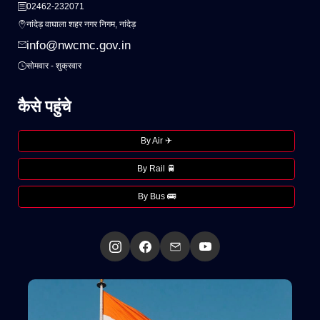
02462-232071
नांदेड़ वाघाला शहर नगर निगम, नांदेड़
info@nwcmc.gov.in
सोमवार - शुक्रवार
कैसे पहुंचे
By Air ✈
By Rail 🚆
By Bus 🚌