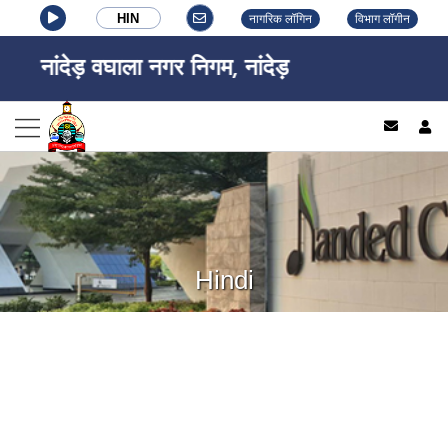
HIN
नागरिक लॉगिन
विभाग लॉगीन
नांदेड़ वघाला नगर निगम, नांदेड़
log
Hindi