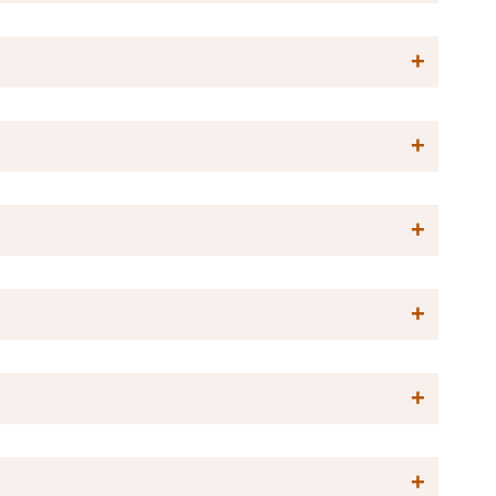
+
+
+
+
+
+