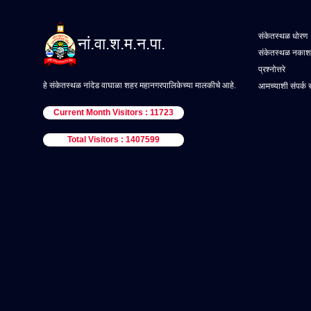
संकेतस्थळ धोरण
नां.वा.श.म.न.पा.
संकेतस्थळ नकाश
प्रश्नोत्तरे
हे संकेतस्थळ नांदेड वाघाळा शहर महानगरपालिकेच्या मालकीचे आहे.
आमच्याशी संपर्क 
Current Month Visitors : 11723
Total Visitors : 1407599