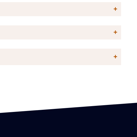
+
+
+