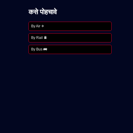
कसे पोहचावे
By Air ✈
By Rail 🚆
By Bus 🚌