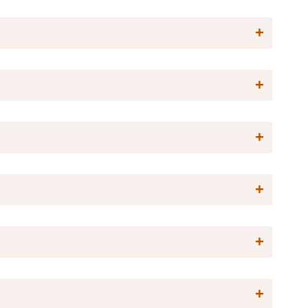
+
+
+
+
+
+