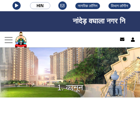
HIN
नागरिक लॉगिन
विभाग लॉगीन
नांदेड़ वघाला नगर निगम, नां
log
1. कानून