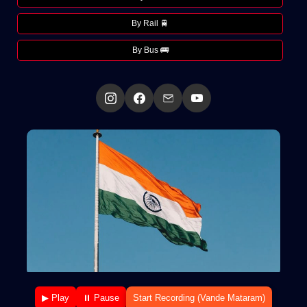
By Rail 🚆
By Bus 🚌
▶ Play
⏸ Pause
Start Recording (Vande Mataram)