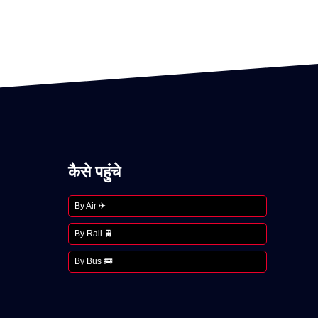
कैसे पहुंचे
By Air ✈
By Rail 🚆
By Bus 🚌