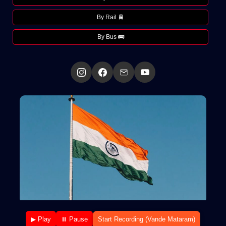
By Rail 🚆
By Bus 🚌
▶ Play
⏸ Pause
Start Recording (Vande Mataram)