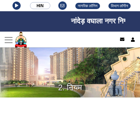
HIN
नागरिक लॉगिन
विभाग लॉगीन
नांदेड़ वघाला नगर निगम, नांद
log
2. नियम