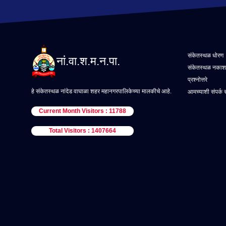
संकेतस्थळ धोरण
नां.वा.श.म.न.पा.
संकेतस्थळ नकाश
प्रश्नोत्तरे
हे संकेतस्थळ नांदेड वाघाळा शहर महानगरपालिकेच्या मालकीचे आहे.
आमच्याशी संपर्क 
Current Month Visitors : 11788
Total Visitors : 1407664