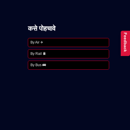
कसे पोहचावे
Feedback
By Air ✈
By Rail 🚆
By Bus 🚌