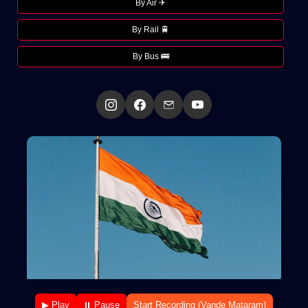
By Air ✈
By Rail 🚆
By Bus 🚌
▶ Play
⏸ Pause
Start Recording (Vande Mataram)