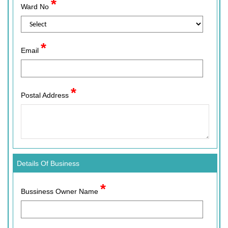
*
Ward No
*
Email
*
Postal Address
Details Of Business
*
Bussiness Owner Name