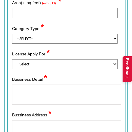
*
Area(in sq feet)
(in Sq. Ft)
*
Category Type
*
License Apply For
Feedback
*
Bussiness Detail
*
Bussiness Address